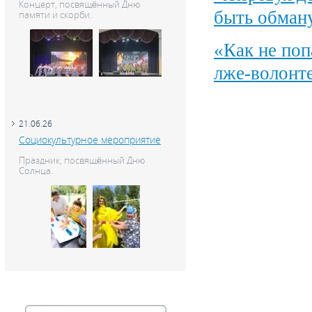
Концерт, посвящённый Дню
быть обман
памяти и скорби.
«Как не поп
лже-волонт
21.06.26
Социокультурное мероприятие
Праздник, посвящённый Дню
Солнца.