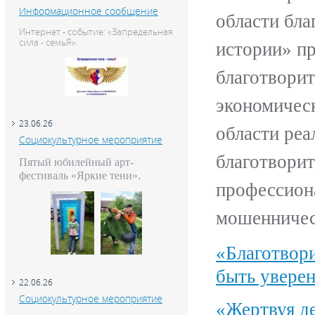
Информационное сообщение
области бл
Интернет - событие: «Запредельная
сила - семьЯ».
истории» пр
благотворит
экономическ
23.06.26
области реа
Социокультурное мероприятие
благотворит
Пятый юбилейный арт-
фестиваль «Яркие тени».
профессион
мошенничес
«Благотвори
быть уверен
22.06.26
Социокультурное мероприятие
«Жертвуя де