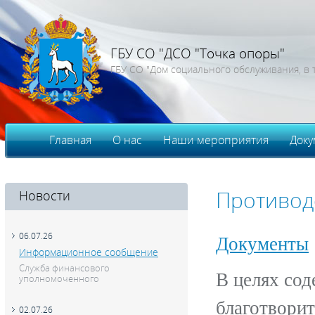
ГБУ СО "ДСО "Точка опоры"
ГБУ СО "Дом социального обслуживания, в 
Главная
О нас
Наши мероприятия
Доку
Вакансии
Воп
Новости
Противод
06.07.26
Документы
Информационное сообщение
Служба финансового
В целях сод
уполномоченного
благотворит
02.07.26