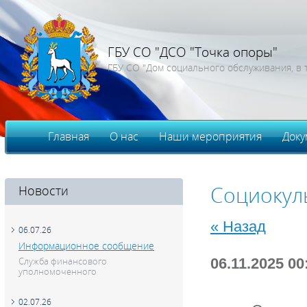
ГБУ СО "ДСО "Точка опоры"
ГБУ СО "Дом социального обслуживания, в 
Главная
О нас
Наши мероприятия
Доку
Вакансии
Воп
Новости
Социокул
« Назад
06.07.26
Информационное сообщение
06.11.2025 00
Служба финансового
уполномоченного
02.07.26