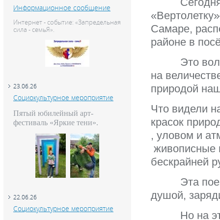
Сегодня утр
Информационное сообщение
«Вертолетку»
Интернет - событие: «Запредельная
Самаре, расп
сила - семьЯ».
районе в пос
Это волшеб
на величеств
природой наш
23.06.26
Социокультурное мероприятие
Что видели н
Пятый юбилейный арт-
красок приро
фестиваль «Яркие тени».
, уловом и а
живописные п
бескрайней р
Эта поездка
душой, заряд
22.06.26
Социокультурное мероприятие
Но на этом 