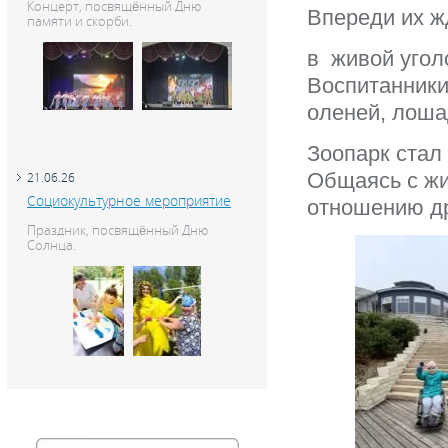
Концерт, посвящённый Дню
Впереди их ж
памяти и скорби.
в живой угол
Воспитанники
оленей, лоша
Зоопарк стал
Общаясь с жи
21.06.26
Социокультурное мероприятие
отношению др
Праздник, посвящённый Дню
Солнца.